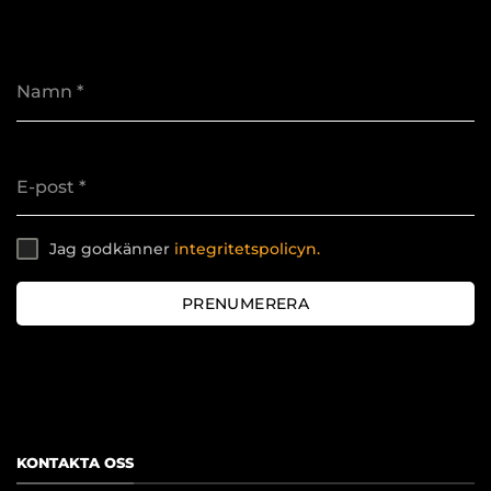
Namn
*
E-post
*
Jag godkänner
integritetspolicyn.
PRENUMERERA
[contact-form-7 id="534"]
KONTAKTA OSS