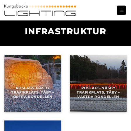
Skip
to
content
INFRASTRUKTUR
ROSLAGS-NÄSBY
ROSLAGS-NÄSBY
TRAFIKPLATS, TÄBY –
TRAFIKPLATS, TÄBY –
ÖSTRA RONDELLEN
VÄSTRA RONDELLEN