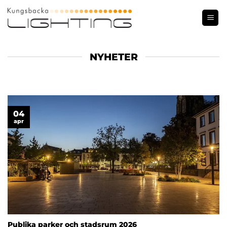
Skip
to
content
NYHETER
04
apr
Publika parker och stadsrum 2026